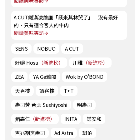
閱讀美味專訪
A CUT鐵漢凌維廉「談米其林哭了」 沒有最好
的、只有適合客人的牛肉
閱讀美味專訪
SENS
NOBUO
A CUT
好嶼 Hosu
（新進榜）
川雅
（新進榜）
ZEA
YA Ge雅閣
Wok by O'BOND
天香樓
請客樓
T+T
壽司芳 台北 Sushiyoshi
明壽司
鮨嘉仁
（新進榜）
INITA
謙安和
吉兆割烹壽司
Ad Astra
斑泊