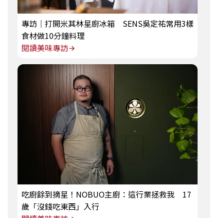
專訪｜打開米其林星廚冰箱 SENS吳定祐常用3樣
食材做10分鐘料理
閱讀美味專訪
吃廚餘到摘星！NOBUO主廚：這行業拯救我 17
歲「沒錢吃東西」入行