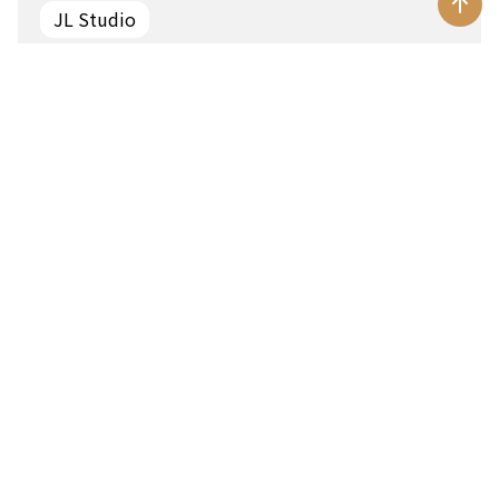
JL Studio
一星（5家）
台中燒肉界米其林戰神再開店！鍾佳憲揭胸腺料理
卡關百次內幕
閱讀美味專訪